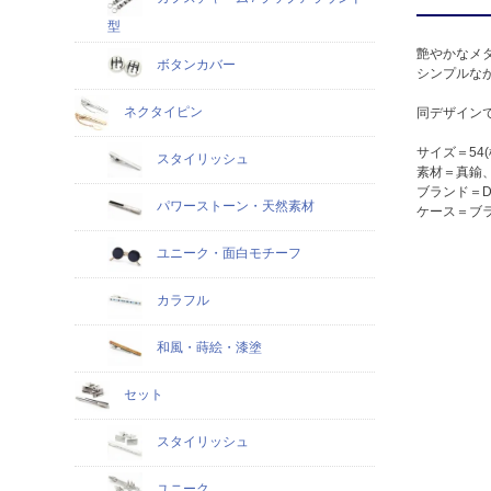
型
艶やかなメ
ボタンカバー
シンプルな
ネクタイピン
同デザイン
サイズ＝54(横
スタイリッシュ
素材＝真鍮
ブランド＝Dunc
パワーストーン・天然素材
ケース＝ブ
ユニーク・面白モチーフ
カラフル
和風・蒔絵・漆塗
セット
スタイリッシュ
ユニーク