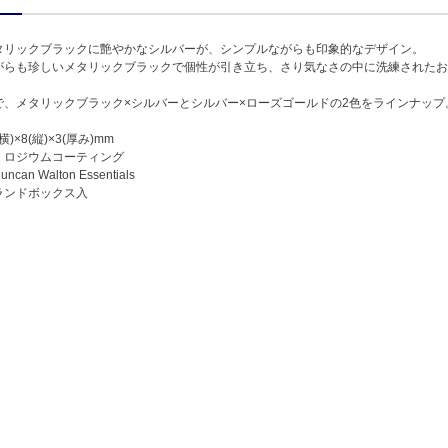
タリックブラックに艶やかなシルバーが、シンプルながらも印象的なデザイン。
がらも珍しいメタリックブラックで個性が引き立ち、さり気なさの中に洗練されたお
で、メタリックブラック×シルバーとシルバー×ローズゴールドの2色をラインナップ
)×8(縦)×3(厚み)mm
、ロジウムコーティング
an Walton Essentials
ランドボックス入