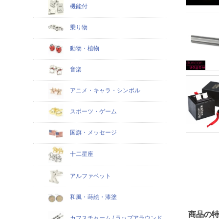
機能付
乗り物
動物・植物
音楽
アニメ・キャラ・シンボル
スポーツ・ゲーム
国旗・メッセージ
十二星座
アルファベット
和風・蒔絵・漆塗
商品の
カフスチャーム / ラップアラウンド