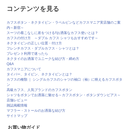
コンテンツを見る
カフスボタン・ネクタイピン・ラペルピンなどカフスマニア実店舗のご案
内～新宿～
スーツの着こなしに差をつける!!お洒落なカフス使いとは？
カフスの付け方 ～ダブル カフス シャツもおすすめです～
ネクタイピンの正しい位置・付け方
フレンチカフス・ダブルカフス・シャツとは？
プレゼント利用で迷ったら
ネクタイのお洒落でユニークな結び方・締め方
Q&A
カフスマニアについて
タイバー、タイピン、ネクタイピンとは？
カフスの種類 ｜ シングルカフスのシャツの袖口（袖）に映えるカフスボタ
ン
高級カフス、人気ブランドのカフスボタン
シャツをボタンでお洒落に魅せる～カフスボタン・ボタンダウンピアス～
店舗レビュー
雑誌掲載情報
マフラー・ストールのお洒落な結び方
サイトマップ
お買い物ガイド