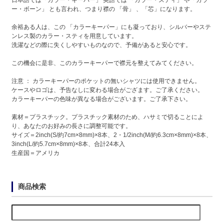
ー・ボーン」 とも言われ、つまり襟の 「骨」 、「芯」になります。
余裕ある人は、この 「カラーキーパー」にも凝っており、シルバーやステ
ンレス製のカラー・スティを用意しています。
洗濯などの際に失くしやすいものなので、予備があると安心です。
この機会に是非、このカラーキーパーで襟元を整えてみてください。
注意 ： カラーキーパーのポケットの無いシャツには使用できません。
ケースやロゴは、予告なしに変わる場合がござます。ご了承ください。
カラーキーパーの色味が異なる場合がございます。ご了承下さい。
素材＝プラスチック。プラスチック素材のため、ハサミで切ることによ
り、あなたのお好みの長さに調整可能です。
サイズ＝2inch(S/約7cm×8mm)×8本、2・1/2inch(M/約6.3cm×8mm)×8本、
3inch(L/約5.7cm×8mm)×8本、合計24本入
生産国＝アメリカ
商品検索