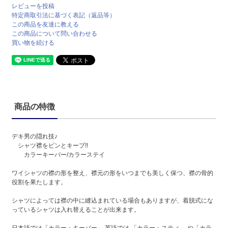
レビューを投稿
特定商取引法に基づく表記（返品等）
この商品を友達に教える
この商品について問い合わせる
買い物を続ける
商品の特徴
デキ男の隠れ技♪
シャツ襟をピンとキープ!!
カラーキーパー/カラーステイ
ワイシャツの襟の形を整え、襟元の形をいつまでも美しく保つ、襟の骨的
役割を果たします。
シャツによっては襟の中に縫込まれている場合もありますが、着脱式にな
っているシャツは入れ替えることが出来ます。
日本語では「カラー・キーパー」 英語では 「カラー・スティ」 や「カラ