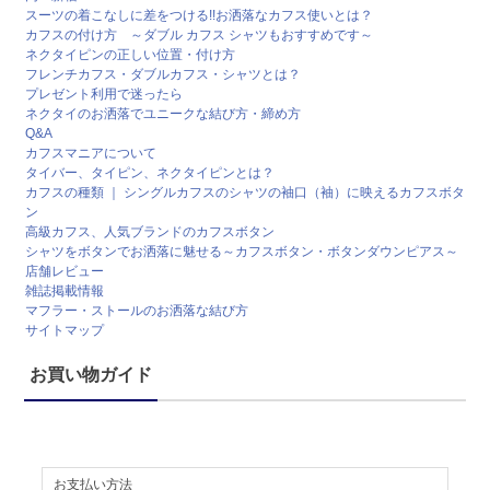
スーツの着こなしに差をつける!!お洒落なカフス使いとは？
カフスの付け方 ～ダブル カフス シャツもおすすめです～
ネクタイピンの正しい位置・付け方
フレンチカフス・ダブルカフス・シャツとは？
プレゼント利用で迷ったら
ネクタイのお洒落でユニークな結び方・締め方
Q&A
カフスマニアについて
タイバー、タイピン、ネクタイピンとは？
カフスの種類 ｜ シングルカフスのシャツの袖口（袖）に映えるカフスボタ
ン
高級カフス、人気ブランドのカフスボタン
シャツをボタンでお洒落に魅せる～カフスボタン・ボタンダウンピアス～
店舗レビュー
雑誌掲載情報
マフラー・ストールのお洒落な結び方
サイトマップ
お買い物ガイド
お支払い方法