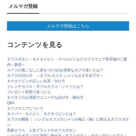
メルマガ登録
メルマガ登録はこちら
コンテンツを見る
カフスボタン・ネクタイピン・ラペルピンなどカフスマニア実店舗のご案
内～新宿～
スーツの着こなしに差をつける!!お洒落なカフス使いとは？
カフスの付け方 ～ダブル カフス シャツもおすすめです～
ネクタイピンの正しい位置・付け方
フレンチカフス・ダブルカフス・シャツとは？
プレゼント利用で迷ったら
ネクタイのお洒落でユニークな結び方・締め方
Q&A
カフスマニアについて
タイバー、タイピン、ネクタイピンとは？
カフスの種類 ｜ シングルカフスのシャツの袖口（袖）に映えるカフスボタ
ン
高級カフス、人気ブランドのカフスボタン
シャツをボタンでお洒落に魅せる～カフスボタン・ボタンダウンピアス～