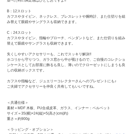
並べた時の満足感はひとしおですよ!!
B：12スロット
カフスやタイピン、ネックレス、ブレスレットや腕時計、また仕切りを組
み替えて眼鏡やサングラスも収納できます。
C：24スロット
カフスやタイピン、指輪やブローチ、ペンダントなど、また仕切りを組み
替えて眼鏡やサングラスも収納できます。
失くしやすいアクセサリーも、これでスッキリ解決!!
ホコリから守りつつ、ガラス窓から中が覗けるので、ご自慢のコレクショ
ンケースとしてお部屋に飾るも良し、薄いのでクローゼットにしまうも良
しの収納ボックスです。
カフスや指輪など、ジュエリーコレクターさんへのプレゼントにも♪
ご夫婦でアクセサリーを仲良く共有してもいいですね。
＜共通仕様＞
素材＝MDF 木板、PU合成皮革、ガラス、インナー：ベルベット
サイズ＝35(横)×24(縦)×5(高さ)cm(約)
重さ＝約900g
＜ラッピング・オプション＞