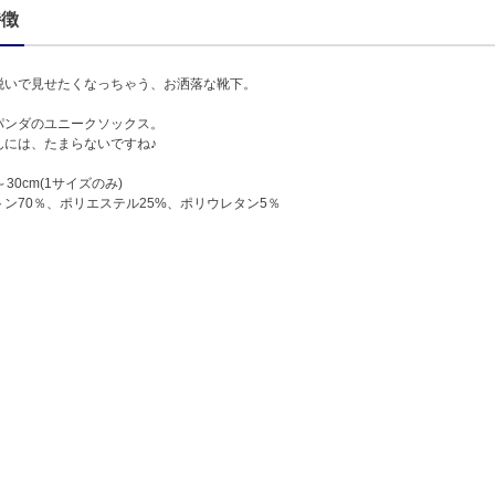
特徴
脱いで見せたくなっちゃう、お洒落な靴下。
パンダのユニークソックス。
んには、たまらないですね♪
30cm(1サイズのみ)
ン70％、ポリエステル25%、ポリウレタン5％