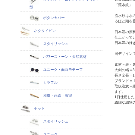
『流水紋』
型
流水紋は水
ボタンカバー
るほど頭を
ネクタイピン
日本酒の原
仕上がって
日本酒の好
スタイリッシュ
同デザイン
パワーストーン・天然素材
素材＝表・裏
ユニーク・面白モチーフ
大剣の幅＝8
長さ全長＝14
ブランド＝
カラフル
取扱注意＝
ます。
和風・蒔絵・漆塗
1日使用し
繊細な織物
セット
スタイリッシュ
ユニーク