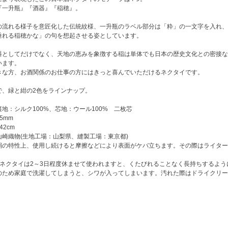
『一升瓶』『酒器』『稲穂』。
の流れる様子を意匠化した伝統紋様、一升瓶のラベル部分は「粋」の一文字を入れ、
垂れる稲穂かな」の句を想起させる姿としています。
料としてだけでなく、天地の恵みを象徴する稲は単体でも日本の歴史文化との密接な
います。
きな方、お酒関係のお仕事の方にはきっと喜んでいただけるネクタイです。
で、緑と紺の2色をラインナップ。
地：シルク100%、芯地：ウール100% 二枚芯
5mm
2cm
山崎織物(生地工場：山梨県、縫製工場：東京都)
絹の特性上、使用し続けると摩擦などにより表面がケバ立ちます。その際はライター
たネクタイは2～3日程度休ませて使われますと、くたびれることなく長持ちするよう
のため家庭で洗濯してしまうと、シワが入ってしまいます。汚れた際はドライクリー