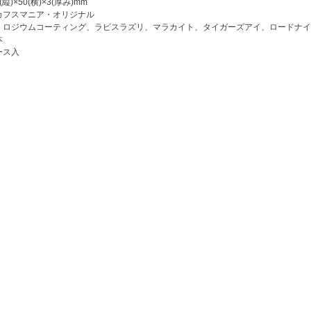
)×50(横)×3(厚み)mm
カフスマニア・オリジナル
・ロジウムコーティング、ラピスラズリ、マラカイト、タイガーズアイ、ロードナイ
本
ース入