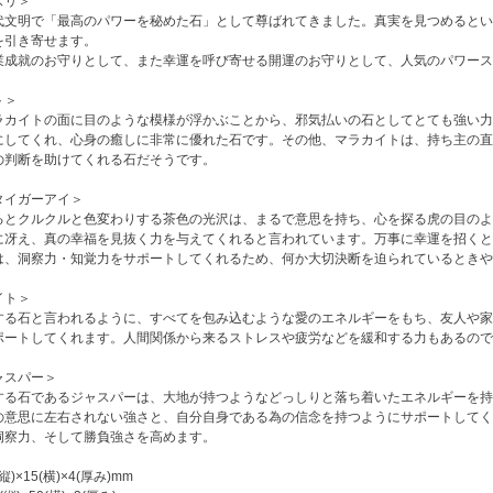
ズリ＞
代文明で「最高のパワーを秘めた石」として尊ばれてきました。真実を見つめるとい
を引き寄せます。
業成就のお守りとして、また幸運を呼び寄せる開運のお守りとして、人気のパワース
ト＞
ラカイトの面に目のような模様が浮かぶことから、邪気払いの石としてとても強い力
にしてくれ、心身の癒しに非常に優れた石です。その他、マラカイトは、持ち主の直
の判断を助けてくれる石だそうです。
タイガーアイ＞
るとクルクルと色変わりする茶色の光沢は、まるで意思を持ち、心を探る虎の目のよ
に冴え、真の幸福を見抜く力を与えてくれると言われています。万事に幸運を招くと
は、洞察力・知覚力をサポートしてくれるため、何か大切決断を迫られているときや
イト＞
する石と言われるように、すべてを包み込むような愛のエネルギーをもち、友人や家
ポートしてくれます。人間関係から来るストレスや疲労などを緩和する力もあるので
ャスパー＞
する石であるジャスパーは、大地が持つようなどっしりと落ち着いたエネルギーを持
の意思に左右されない強さと、自分自身である為の信念を持つようにサポートしてく
洞察力、そして勝負強さを高めます。
)×15(横)×4(厚み)mm