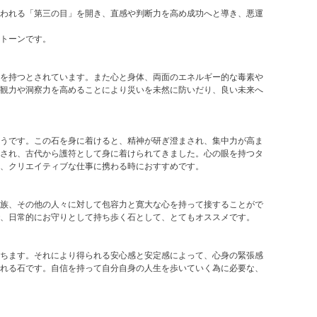
われる「第三の目」を開き、直感や判断力を高め成功へと導き、悪運
トーンです。
を持つとされています。また心と身体、両面のエネルギー的な毒素や
観力や洞察力を高めることにより災いを未然に防いだり、良い未来へ
うです。この石を身に着けると、精神が研ぎ澄まされ、集中力が高ま
され、古代から護符として身に着けられてきました。心の眼を持つタ
、クリエイティブな仕事に携わる時におすすめです。
族、その他の人々に対して包容力と寛大な心を持って接することがで
、日常的にお守りとして持ち歩く石として、とてもオススメです。
ちます。それにより得られる安心感と安定感によって、心身の緊張感
れる石です。自信を持って自分自身の人生を歩いていく為に必要な、