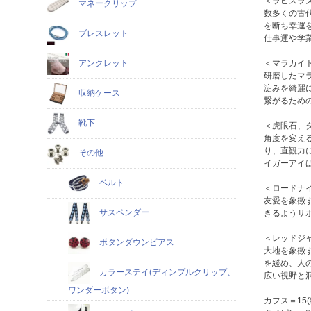
＜ラピスラ
マネークリップ
数多くの古
を断ち幸運
ブレスレット
仕事運や学
＜マラカイ
アンクレット
研磨したマ
淀みを綺麗
収納ケース
繋がるため
靴下
＜虎眼石、
角度を変え
り、直観力
その他
イガーアイ
ベルト
＜ロードナ
友愛を象徴
サスペンダー
きるようサ
＜レッドジ
ボタンダウンピアス
大地を象徴
を緩め、人
カラーステイ(ディンプルクリップ、
広い視野と
ワンダーボタン)
カフス＝15(縦